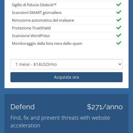
Sigillo di fiducia Sitelock™
Scansioni SMART giornaliere
Rimozione automatica del malware
Protezione TrueShield
Scansione WordPress
Monitoraggio della lista nera dello spam
Acquista ora
Defend
$271/anno
Find, fix and prevent threats with website
acceleration