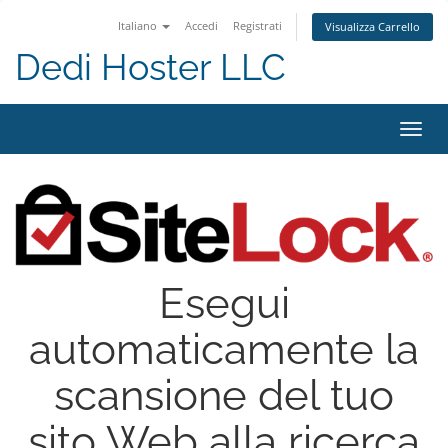
Italiano
Accedi
Registrati
Visualizza Carrello
Dedi Hoster LLC
Attiv
Navi
Esegui
automaticamente la
scansione del tuo
sito Web alla ricerca