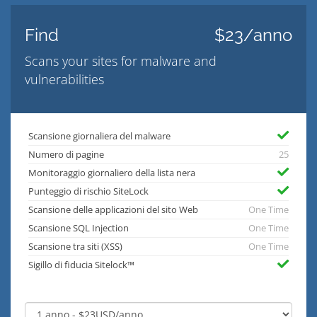
Find
$23/anno
Scans your sites for malware and
vulnerabilities
Scansione giornaliera del malware
Numero di pagine
25
Monitoraggio giornaliero della lista nera
Punteggio di rischio SiteLock
Scansione delle applicazioni del sito Web
One Time
Scansione SQL Injection
One Time
Scansione tra siti (XSS)
One Time
Sigillo di fiducia Sitelock™